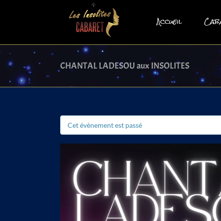
Skip
to
Accueil
Cab
content
CHANTAL LADESOU aux INSOLITES
Cet évènement est passé