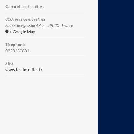
Cabaret Les Insolites
808 route de gravelines
Saint-Georges-Sur-L'Aa
,
59820
France
+ Google Map
Téléphone :
0328230881
Site :
www.les-insolites.fr