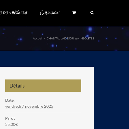
e de théâtre
Contact
Accueil
/
CHANTAL LADESOU aux INSOLITES
Détails
Date:
vendredi 7 novembre 2025
Prix :
35,00€