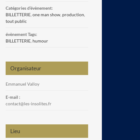
Catégories d’évènement:
BILLETTERIE
,
one man show
,
production
,
tout public
évènement Tags:
BILLETTERIE
,
humour
Organisateur
Emmanuel Valloy
E-mail :
contact@les-insolites.fr
Lieu