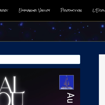
aret
Emmanuel Valloy
Production
L’Ecol