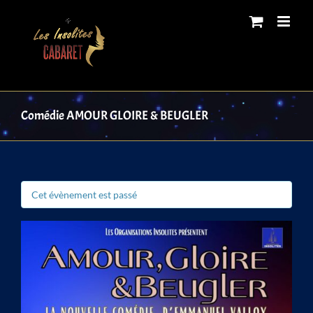
Skip
to
content
Comédie AMOUR GLOIRE & BEUGLER
Cet évènement est passé