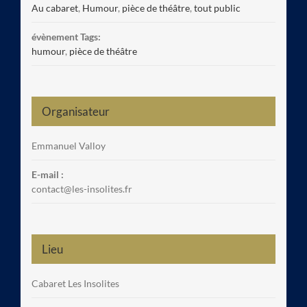
Au cabaret
,
Humour
,
pièce de théâtre
,
tout public
évènement Tags:
humour
,
pièce de théâtre
Organisateur
Emmanuel Valloy
E-mail :
contact@les-insolites.fr
Lieu
Cabaret Les Insolites