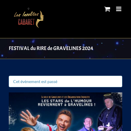
Skip
to
content
FESTIVAL du RIRE de GRAVELINES 2024
Cet évènement est passé