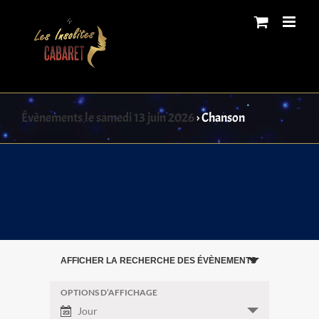
Skip
to
content
Évènements le samedi 13 juin 2026
› Chanson
Recherche
AFFICHER LA RECHERCHE DES ÉVÈNEMENTS
et
navigation
OPTIONS D’AFFICHAGE
Navigation
Jour
de
de