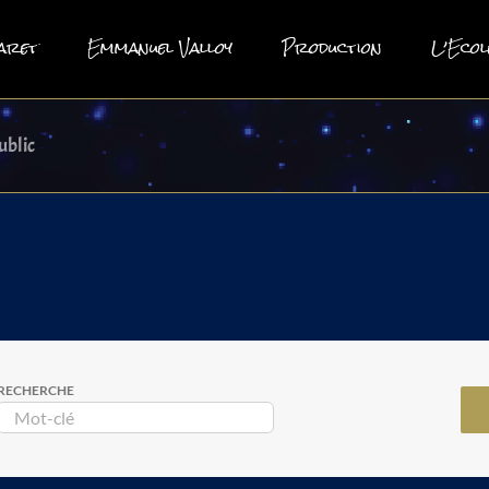
aret
Emmanuel Valloy
Production
L’Ecol
ublic
RECHERCHE