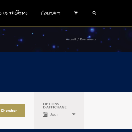
e de théâtre
Contact
Accueil
/
Évènements
OPTIONS
Navigation
D’AFFICHAGE
de
Jour
vues
évènement