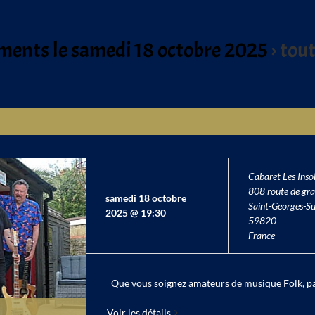
ents le samedi 18 octobre 2025
› tout
Cabaret Les Insol
808 route de gra
samedi 18 octobre
Saint-Georges-Su
2025 @ 19:30
59820
France
Que vous soignez amateurs de musique Folk, pass
Voir les détails