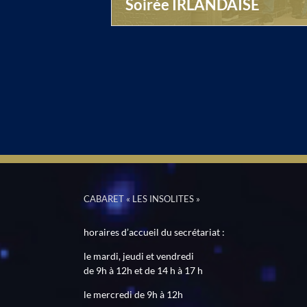
Soirée IRLANDAISE
CABARET « LES INSOLITES »
horaires d’accueil du secrétariat :
le mardi, jeudi et vendredi
de 9h à 12h et de 14 h à 17 h
le mercredi de 9h à 12h