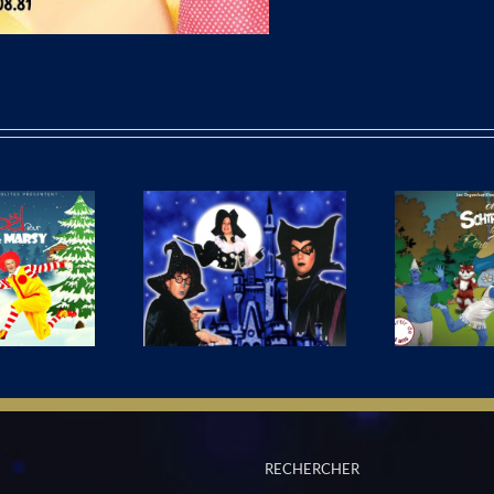
 Pot d’Fleurs et les
On a Schtroumpfé le
aléfices ! [Nouvelle
Père Noël [nouvelle
L
comédie 2017]
comédie 2017]
RECHERCHER