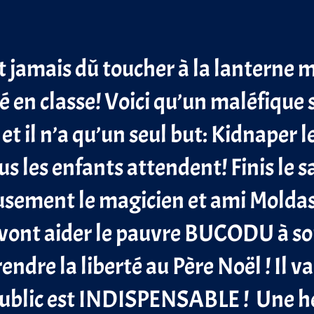
t jamais dû toucher à la lanterne 
 en classe! Voici qu’un maléfique 
 et il n’a qu’un seul but: Kidnaper l
us les enfants attendent! Finis le s
sement le magicien et ami Moldas a
vont aider le pauvre
BUCODU
à so
endre la liberté au Père Noël ! Il va
ublic est INDISPENSABLE ! Une he