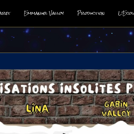
aret
Emmanuel Valloy
Production
L’Ecol