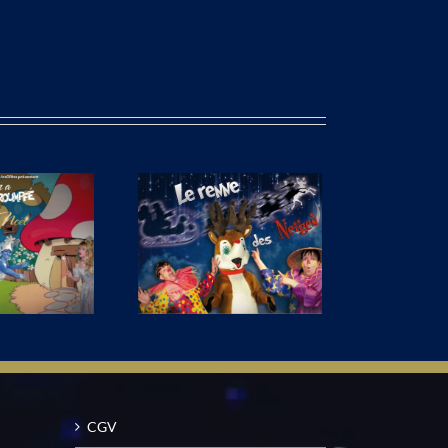
e renne des neiges
CGV