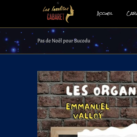
Skip
to
Accueil
Cab
content
Pas de Noël pour Bucodu
View
Larger
Image