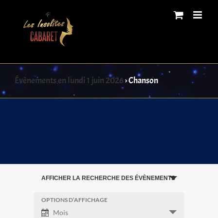
Skip
to
content
Évènements en lundi 1 juin 2026
› Chanson
Recherche
AFFICHER LA RECHERCHE DES ÉVÈNEMENTS
et
navigation
OPTIONS D’AFFICHAGE
Navigation
Mois
de
de